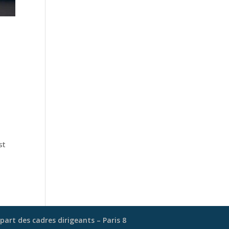
st
rt des cadres dirigeants – Paris 8