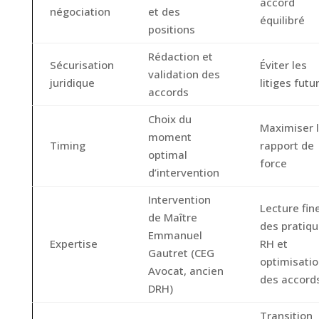
accord
négociation
et des
équilibré
positions
Rédaction et
Sécurisation
Éviter les
validation des
juridique
litiges futu
accords
Choix du
Maximiser 
moment
Timing
rapport de
optimal
force
d’intervention
Intervention
Lecture fin
de Maître
des pratiq
Emmanuel
Expertise
RH et
Gautret (CEG
optimisati
Avocat, ancien
des accord
DRH)
Transition