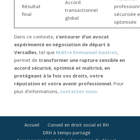
Accord
Résultat
professionn
transactionnel
final
sécurisée e
global
optimisée
Dans ce contexte,
s’entourer d’un avocat
expérimenté en négociation de départ à
Versailles
, tel que
Maître Emmanuel Gautret
,
permet de
transformer une rupture sensible en
accord sécurisé, optimisé et maîtrisé, en
protégeant à la fois vos droits, votre
réputation et votre avenir professionnel.
Pour
plus d’informations,
contactez-nous.
Accueil
Conseil en droit social et RH
DRH à temps partagé