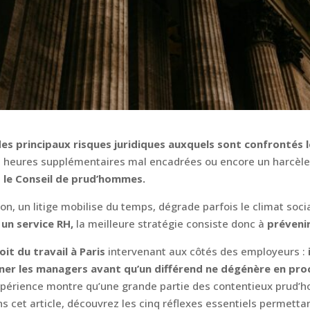
es principaux risques juridiques auxquels sont confrontés 
es heures supplémentaires mal encadrées ou encore un harcèl
t
le Conseil de prud’hommes.
n, un litige mobilise du temps, dégrade parfois le climat soci
un service RH,
la meilleure stratégie consiste donc à
prévenir
it du travail à Paris
intervenant aux côtés des employeurs :
gner les managers avant qu’un différend ne dégénère en proc
expérience montre qu’une grande partie des contentieux prud’h
s cet article, découvrez les cinq réflexes essentiels permettan